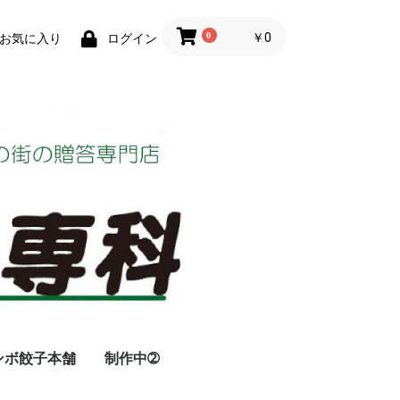
0
￥0
お気に入り
ログイン
ンボ餃子本舗
制作中➁