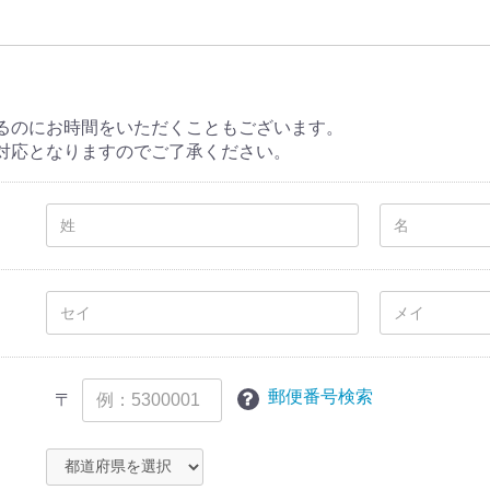
ノベルティ
イベントグッズ
ステーショナリー
ゴルフコンペ
ファッション・小物
生活家電・電化製品
アウトドアー・スポー
キッチンウエアー
石鹸・洗剤
フード＆ドリンク
インテリア
ヘルス＆ビューティ
テ−ブルウエアー
ベビー＆キッズ
繊維・寝具
防災・防犯
歳祝い
入学祝
お供え品
惣菜・加工品
ツ
るのにお時間をいただくこともございます。
対応となりますのでご了承ください。
郵便番号検索
〒