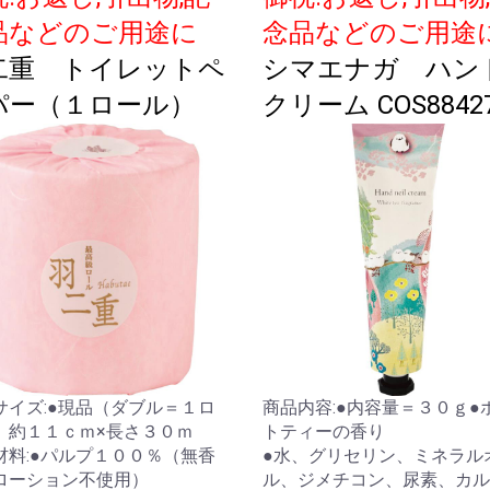
品などのご用途に
念品などのご用途
二重 トイレットペ
シマエナガ ハン
パー（１ロール）
クリーム COS8842
サイズ:●現品（ダブル＝１ロ
商品内容:●内容量＝３０ｇ●
）約１１ｃｍ×長さ３０ｍ
トティーの香り
材料:●パルプ１００％（無香
●水、グリセリン、ミネラル
ローション不使用）
ル、ジメチコン、尿素、カル