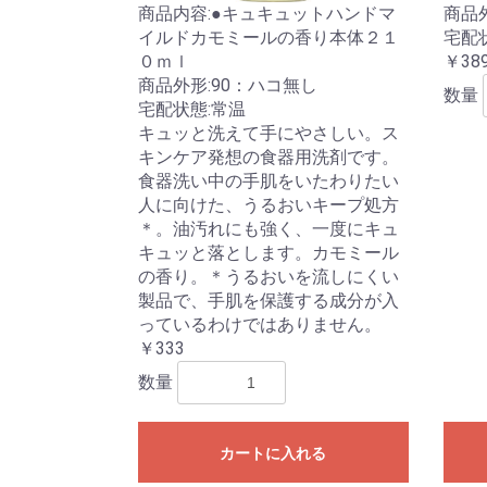
商品内容:●キュキュットハンドマ
商品
イルドカモミールの香り本体２１
宅配
０ｍｌ
￥38
商品外形:90：ハコ無し
数量
宅配状態:常温
キュッと洗えて手にやさしい。ス
キンケア発想の食器用洗剤です。
食器洗い中の手肌をいたわりたい
人に向けた、うるおいキープ処方
＊。油汚れにも強く、一度にキュ
キュッと落とします。カモミール
の香り。＊うるおいを流しにくい
製品で、手肌を保護する成分が入
っているわけではありません。
￥333
数量
カートに入れる