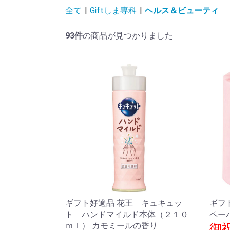
全て
|
Giftしま専科
|
ヘルス＆ビューティ
93件
の商品が見つかりました
ギフト好適品 花王 キュキュッ
ギフ
ト ハンドマイルド本体（２１０
ペー
ｍｌ） カモミールの香り
御祝