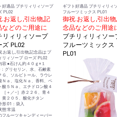
ト好適品 プチリィリィソープ
ギフト好適品 プチリィリィ
 PL02
フルーツミックス PL01
.お返し,引出物,記
御祝.お返し,引出物
品などのご用途に
念品などのご用途
チリィリィソープ
プチリィリィソー
ズ PL02
フルーツミックス
PL01
内容:●石けん約４０ｇ×１
分：グリセリン、水、石鹸素
ＰＧ、ソルビトール、ラウレ
酸Ｎａ、塩化Ｎａ、香料、ペ
ト酸５Ｎａ、エチドロン酸４
、［＋／−］赤２２６、青４
、黄２０５、酸化チタン
形:01：袋入
状態:常温
のフルーツキャンディーバー