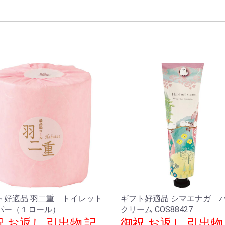
ノベルティ
イベントグッズ
ステーショナリー
ゴルフコンペ
ファッション・小物
生活家電・電化製品
アウトドアー・スポー
キッチンウエアー
石鹸・洗剤
フード＆ドリンク
インテリア
ヘルス＆ビューティ
テ−ブルウエアー
ベビー＆キッズ
繊維・寝具
防災・防犯
歳祝い
入学祝
お供え品
惣菜・加工品
ツ
ト好適品 羽二重 トイレット
ギフト好適品 シマエナガ 
パー（１ロール）
クリーム COS88427
.お返し,引出物,記
御祝.お返し,引出物