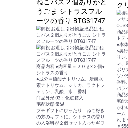
ねこバス２個ありがと
クリ
うごま シトラスフル
ーツの香り BTG31747
商品
トテ
●本
×奥
リン
ン、
商品内容:●内容量＝２０ｇ×２個●
ポリ
シトラスの香り
ソパ
●成分＝硫酸ナトリウム、炭酸水
香料
素ナトリウム、シリカ、ラクトフ
パラ
ェリン、乳酸、水、香料
商品
商品外形:02：化粧箱入
宅配
宅配状態:常温
かわ
プチギフトにぴったり ねこ好き
ーム
の方のギフトに。シトラスの香り
れま
の入浴料が２個セット入ったギフ
￥55