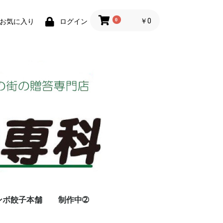
0
￥0
お気に入り
ログイン
ンボ餃子本舗
制作中➁