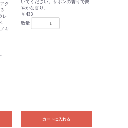
いてください。サボンの香りで爽
アク
やかな香り。
３
￥433
ウレ
ベ
数量
ノキ
。
カートに入れる