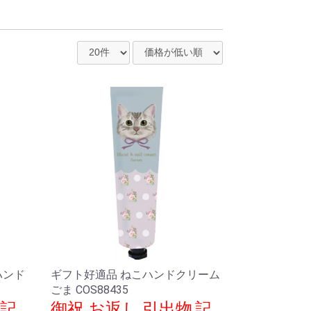
フルーツ
ハンド
ギフト好適品 ねこハンドクリーム
ごま COS88435
,記
御祝.お返し,引出物,記