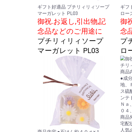
ギフト好適品 プチリィリィソープ
ギフ
マーガレット PL03
ローズ
御祝.お返し,引出物,記
御祝
念品などのご用途に
念
プチリィリィソープ
プ
マーガレット PL03
ロー
商品
●成
地、
ス硫
ンテ
Ｎａ
０４
商品外
宅配
人気
商品内容:●石けん約４０ｇ×１