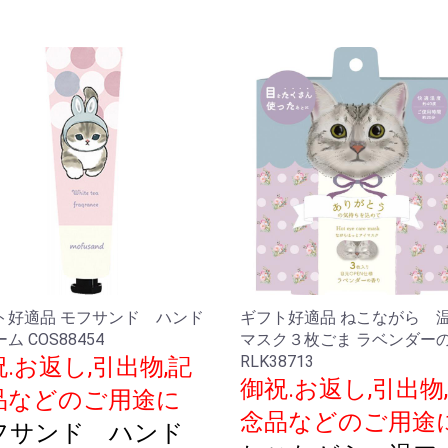
ト好適品 モフサンド ハンド
ギフト好適品 ねこながら 
ム COS88454
マスク３枚ごま ラベンダー
RLK38713
.お返し,引出物,記
御祝.お返し,引出物
品などのご用途に
念品などのご用途
フサンド ハンド