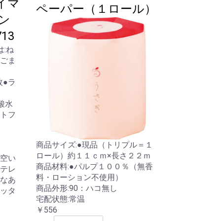
イマ
ペーパー（１ロール）
ン
13
枚●ラ
酸水
トフ
商品サイズ:●現品（トリプル＝１
ロール）約１１ｃｍ×長さ２２ｍ
空い
商品材料:●パルプ１００％（無香
テレ
料・ローション不使用）
なあ
商品外形:90：ハコ無し
ッタ
宅配状態:常温
￥556