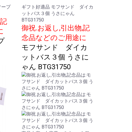
ソープ
ギフト好適品 モフサンド ダイカ
ットバス３個 うさにゃん
BTG31750
,記
御祝.お返し,引出物,記
に
念品などのご用途に
プ
モフサンド ダイカ
ットバス３個 うさに
ゃん BTG31750