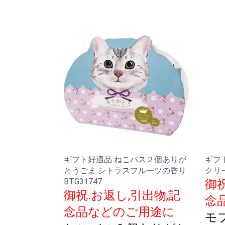
ギフト好適品 ねこバス２個ありが
ギフ
とうごま シトラスフルーツの香り
クリー
BTG31747
御祝
御祝.お返し,引出物,記
念
念品などのご用途に
モ