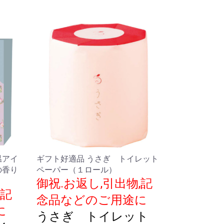
温アイ
ギフト好適品 うさぎ トイレット
の香り
ペーパー（１ロール）
御祝.お返し,引出物,記
,記
念品などのご用途に
に
うさぎ トイレット