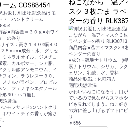
ねこながら 温ア
ーム COS88454
お買い物を続ける
カートへ進む
スク３枚ごま ラベ
ダーの香り RLK387
内容:●内容量＝３０ｇ●ホワイ
ィーの香り
体サイズ：高さ１３０×幅４０
商品内容:●温アイマスク×３
行２５ｍｍ●成分：水、グリセ
ベンダーの香り
、ミネラルオイル、ジメチコ
●成分＝硫酸ナトリウム、炭
尿素、カルボマー、シア脂、
素ナトリウム、シリカ、ラク
アクリル酸アンモニウム、イ
ェリン、乳酸、水、香料
ラフィン、ラウレスー３０、
商品外形:02：化粧箱入
、メチルパラベン、プロピル
宅配状態:常温
ベン、フェノキシエタノール
かわいいねこになろう。目が
外形:90：ハコ無し
ているので見ながらスマホや
状態:常温
ビも見れてしまう。ねこ好き
いいモフサンドのハンドクリ
の方に差し上げるギフトにピ
 ホワイトティの香りが癒さ
リ
す。
￥556
6