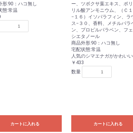
外形:90：ハコ無し
ー、ツボクサ葉エキス、ポリ
状態:常温
リル酸アンモニウム、（Ｃ１
9
−１６）イソパラフィン、ラ
ス−３０、香料、メチルパラ
ン、プロピルパラベン、フェ
シエタノール
商品外形:90：ハコ無し
宅配状態:常温
人気のシマエナガがかわいい
￥433
数量
カートに入れる
カートに入れる