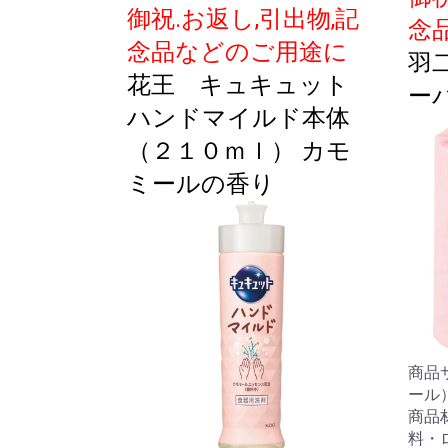
御祝.お返し,引出物,記
念
念品などのご用途に
羽
花王 キュキュット
ー
ハンドマイルド本体
（２１０ｍｌ） カモ
ミールの香り
商品
ール
商品
料・