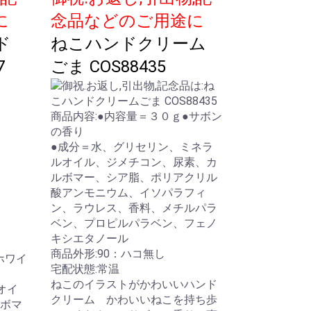
に
念品などのご用途に
ド
ねこハンドクリーム
7
ごま COS88435
商品内容:●内容量＝３０ｇ●サボン
の香り
●成分＝水、グリセリン、ミネラ
ルオイル、ジメチコン、尿素、カ
ルボマー、シア脂、ポリアクリル
酸アンモニウム、イソパラフィ
ン、ラウレス、香料、メチルパラ
ベン、プロピルパラベン、フェノ
キシエタノール
商品外形:90：ハコ無し
ホワイ
宅配状態:常温
ねこのイラストがかわいいハンド
オイ
クリーム かわいいねこを持ち歩
ボマ